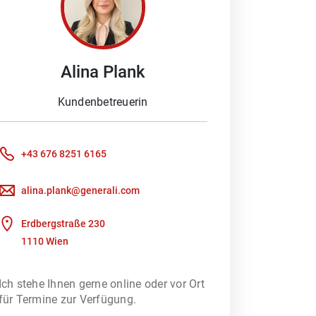
Alina
Plank
 Schaden melden möchten oder ein
Beratung braucht. Denn besonders im
Kundenbetreuerin
ich Ihnen gerne, Ihre Fragen zu
+43 676 8251 6165
oder wir kümmern uns um Ihre
Kundenportal nutzen, um direkt mit
alina.plank@generali.com
Erdbergstraße 230
1110 Wien
rfsberatung – unterstützt durch ein
 heraus, welches
Ich stehe Ihnen gerne online oder vor Ort
für Termine zur Verfügung.