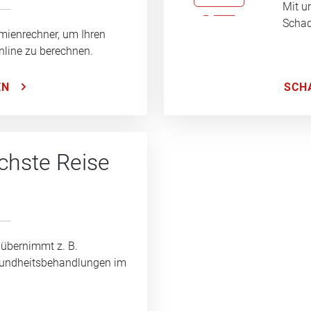
Mit u
Schad
mienrechner, um Ihren
nline zu berechnen.
SCH
EN
ächste Reise
 übernimmt z. B.
sundheitsbehandlungen im