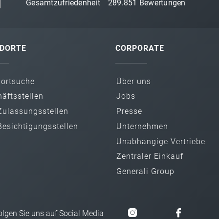
Gesamtzufriedenheit
289.851
Bewertungen
DORTE
CORPORATE
dortsuche
Über uns
äfts­stellen
Jobs
ulassungs­stellen
Presse
esichtigungs­stellen
Unternehmen
Unabhängige Vertriebe
Zentraler Einkauf
Generali Group
olgen Sie uns auf Social Media