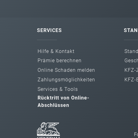
SERVICES
STAN
Hilfe & Kontakt
Stan
Prämie berechnen
Gesch
Online Schaden melden
KFZ-Z
Zahlungs­möglichkeiten
KFZ-B
Services & Tools
Rücktritt von Online-
Abschlüssen
F