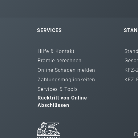
SERVICES
STAN
Hilfe & Kontakt
Stan
Prämie berechnen
Gesch
Online Schaden melden
KFZ-Z
Zahlungs­möglichkeiten
KFZ-B
Services & Tools
Rücktritt von Online-
Abschlüssen
F