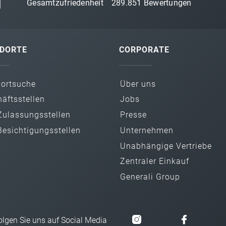
Gesamtzufriedenheit
289.851
Bewertungen
DORTE
CORPORATE
dortsuche
Über uns
äfts­stellen
Jobs
ulassungs­stellen
Presse
esichtigungs­stellen
Unternehmen
Unabhängige Vertriebe
Zentraler Einkauf
Generali Group
olgen Sie uns auf Social Media