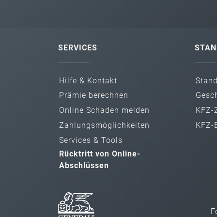
SERVICES
STAN
Hilfe & Kontakt
Stan
Prämie berechnen
Gesch
Online Schaden melden
KFZ-Z
Zahlungs­möglichkeiten
KFZ-B
Services & Tools
Rücktritt von Online-
Abschlüssen
F