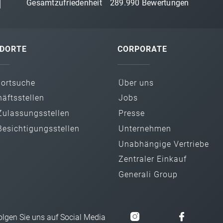
Gesamtzufriedenheit
289.990
Bewertungen
DORTE
CORPORATE
dortsuche
Über uns
äfts­stellen
Jobs
ulassungs­stellen
Presse
esichtigungs­stellen
Unternehmen
Unabhängige Vertriebe
Zentraler Einkauf
Generali Group
olgen Sie uns auf Social Media