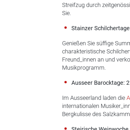
Streifzug durch zeitgenö
Sie.
Stainzer Schilchertage
Genießen Sie süffige Summ
charakteristische Schilche
Freund_innen an und verkos
Musikprogramm.
Ausseer Barocktage: 2
Im Ausseerland laden die
A
internationalen Musiker_in
Bergkulisse des Salzkamm
Steirische Weinwoche L