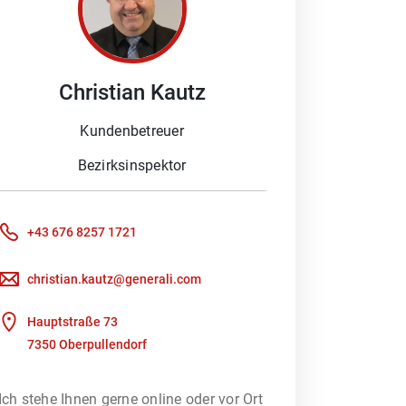
 Schaden melden möchten oder ein
eratung braucht. Darum helfe ich
Christian
Kautz
Kundenbetreuer
 Außerdem können Sie mich im Büro in
Bezirksinspektor
d versuche für jedes Problem eine
+43 676 8257 1721
beite ich mit meinem Team zusammen!
christian.kautz@generali.com
rfsberatung – unterstützt durch ein
 heraus, welches
Hauptstraße 73
7350 Oberpullendorf
Ich stehe Ihnen gerne online oder vor Ort