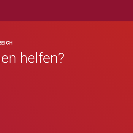
REICH
nen helfen?