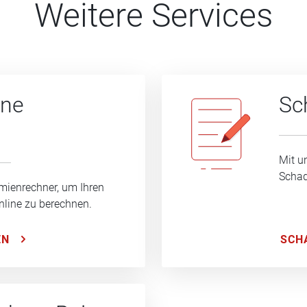
Weitere Services
ine
Sc
Mit u
Schad
mienrechner, um Ihren
nline zu berechnen.
SCH
EN