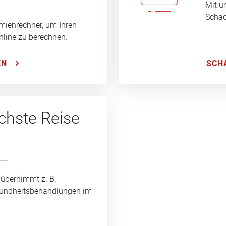
Mit u
Schad
mienrechner, um Ihren
nline zu berechnen.
SCH
EN
ächste Reise
 übernimmt z. B.
sundheitsbehandlungen im