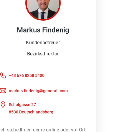
Markus
Findenig
 Schaden melden möchten oder ein
Beratung braucht. Denn besonders im
Kundenbetreuer
ich Ihnen gerne, Ihre Fragen zu
Bezirksdirektor
oder wir kümmern uns um Ihre
+43 676 8258 5400
Kundenportal nutzen, um direkt mit
markus.findenig@generali.com
rfsberatung – unterstützt durch ein
Schulgasse 27
 heraus, welches
8530 Deutschlandsberg
Ich stehe Ihnen gerne online oder vor Ort