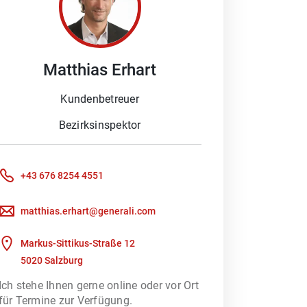
g für Sie, die perfekt zu Ihrer
ch verlässlich und professionell um
Matthias
Erhart
Kundenbetreuer
Bezirksinspektor
tzen Sie gleich die Möglichkeit auf
+43 676 8254 4551
matthias.erhart@generali.com
Markus-Sittikus-Straße 12
5020 Salzburg
Ich stehe Ihnen gerne online oder vor Ort
ot an Versicherungsleistungen.
für Termine zur Verfügung.