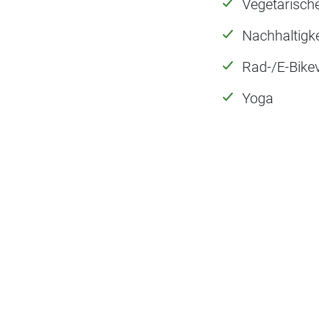
Vegetarisch
Nachhaltigke
Rad-/E-Bikev
Yoga