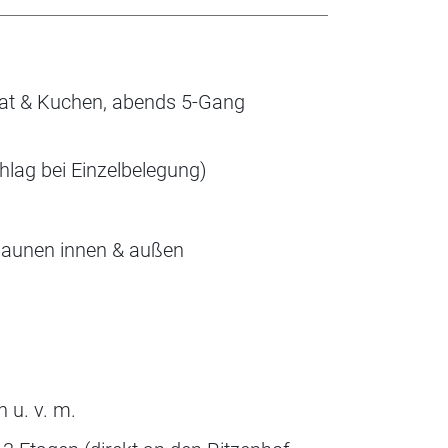
lat & Kuchen, abends 5-Gang
lag bei Einzelbelegung)
Saunen innen & außen
u. v. m.