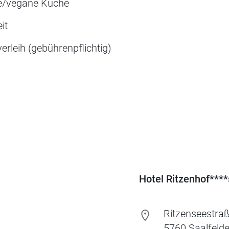
e/vegane Küche
it
erleih (gebührenpflichtig)
Hotel Ritzenhof****
Ritzenseestra
5760
Saalfeld