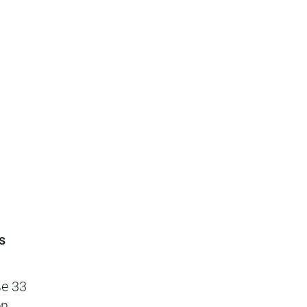
s
ße 33
en