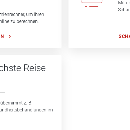
Mit u
Schad
mienrechner, um Ihren
nline zu berechnen.
SCH
EN
ächste Reise
 übernimmt z. B.
sundheitsbehandlungen im