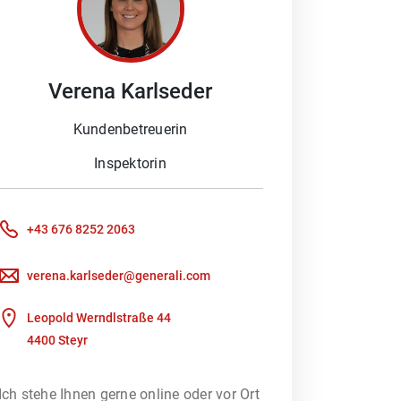
Verena
Karlseder
 Schaden melden möchten oder ein
Beratung braucht. Denn besonders im
Kundenbetreuerin
ich Ihnen gerne, Ihre Fragen zu
Inspektorin
oder wir kümmern uns um Ihre
+43 676 8252 2063
Kundenportal nutzen, um direkt mit
verena.karlseder@generali.com
rfsberatung – unterstützt durch ein
Leopold Werndlstraße 44
 heraus, welches
4400 Steyr
Ich stehe Ihnen gerne online oder vor Ort