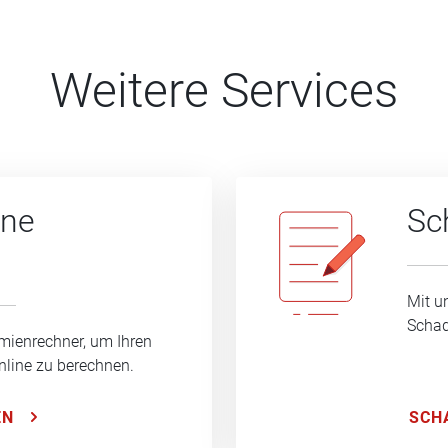
Weitere Services
ine
Sc
Mit u
Schad
mienrechner, um Ihren
nline zu berechnen.
SCH
EN