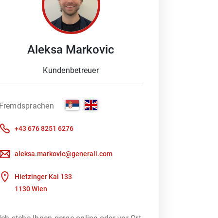
 Schaden melden möchten oder ein
Beratung braucht. Denn besonders im
Aleksa
Markovic
ich Ihnen gerne, Ihre Fragen zu
Ihnen vorbei oder wir kümmern uns
Kundenbetreuer
Generali Kundenportal nutzen, um
hbaren und transparent geführten
Fremdsprachen
tales Tool. Damit finden wir
+43 676 8251 6276
aleksa.markovic@generali.com
Hietzinger Kai 133
1130 Wien
ot an Versicherungsleistungen.