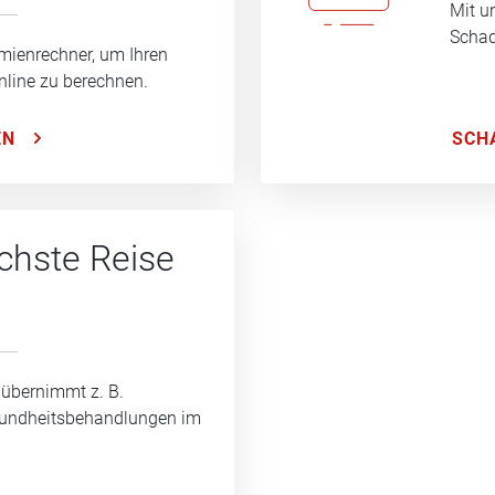
Mit u
Schad
mienrechner, um Ihren
nline zu berechnen.
SCH
EN
ächste Reise
 übernimmt z. B.
sundheitsbehandlungen im