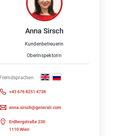
Anna
Sirsch
 Schaden melden möchten oder ein
Beratung braucht. Denn besonders im
Kundenbetreuerin
ich Ihnen gerne, Ihre Fragen zu
Oberinspektorin
oder wir kümmern uns um Ihre
Fremdsprachen
Kundenportal nutzen, um direkt mit
+43 676 8251 4738
rfsberatung – unterstützt durch ein
anna.sirsch@generali.com
 heraus, welches
Erdbergstraße 230
1110 Wien