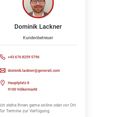
Dominik
Lackner
 Schaden melden möchten oder ein
Beratung braucht. Denn besonders im
Kundenbetreuer
ich Ihnen gerne, Ihre Fragen zu
+43 676 8259 5796
oder wir kümmern uns um Ihre
Kundenportal nutzen, um direkt mit
dominik.lackner@generali.com
Hauptplatz 8
9100 Völkermarkt
rfsberatung – unterstützt durch ein
 heraus, welches
Ich stehe Ihnen gerne online oder vor Ort
für Termine zur Verfügung.