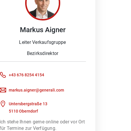
Markus
Aigner
r finalen Lösung stehe ich für echte
Leiter Verkaufsgruppe
 arbeiten schnell, effizient und mit
Bezirksdirektor
ort
.
+43 676 8254 4154
markus.aigner@generali.com
eiben Sie mir – ich freue mich auf
Untersbergstraße 13
5110 Oberndorf
Ich stehe Ihnen gerne online oder vor Ort
für Termine zur Verfügung.