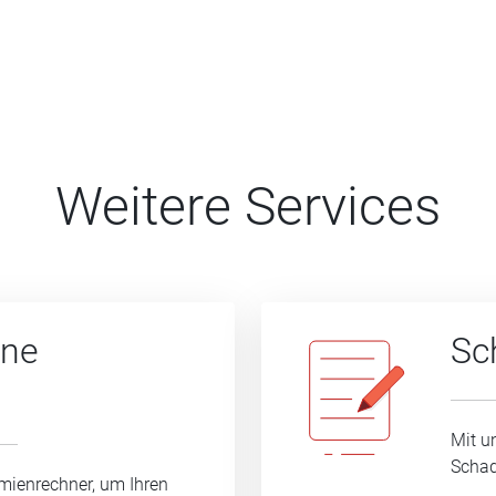
Weitere Services
ine
Sc
Mit u
Schad
mienrechner, um Ihren