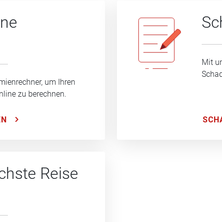
ine
Sc
Mit u
Schad
mienrechner, um Ihren
nline zu berechnen.
SCH
EN
ächste Reise