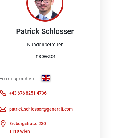
ukte sind so vielfältig wie die
Patrick
Schlosser
ierungsfragen als Berater zur
der Kontrolle und Abwicklung von
Kundenbetreuer
Inspektor
h Ihnen als vertrauensvoller
Fremdsprachen
+43 676 8251 4736
arztversicherung),
patrick.schlosser@generali.com
Erdbergstraße 230
1110 Wien
usparverträge