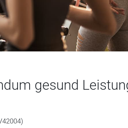
ndum gesund Leistun
V42004)