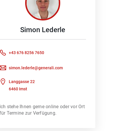
Simon
Lederle
 Schaden melden möchten oder ein
Beratung braucht. Denn besonders im
ich Ihnen gerne, Ihre Fragen zu
+43 676 8256 7650
simon.lederle@generali.com
oder wir kümmern uns um Ihre
Kundenportal nutzen, um direkt mit
Langgasse 22
6460 Imst
rfsberatung – unterstützt durch ein
Ich stehe Ihnen gerne online oder vor Ort
 heraus, welches
für Termine zur Verfügung.