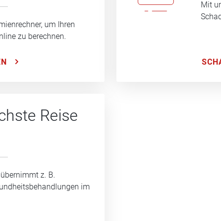
Mit u
Schad
mienrechner, um Ihren
nline zu berechnen.
SCH
EN
ächste Reise
 übernimmt z. B.
sundheitsbehandlungen im