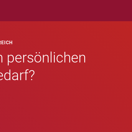
REICH
n persönlichen
edarf?