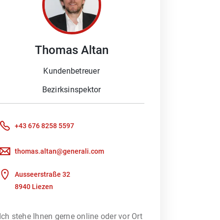
assige Kundenbetreuung und
halte ich mich immer auf dem
Thomas
Altan
Kundenbetreuer
Bezirksinspektor
+43 676 8258 5597
ches Gespräch.
thomas.altan@generali.com
Ausseerstraße 32
8940 Liezen
Ich stehe Ihnen gerne online oder vor Ort