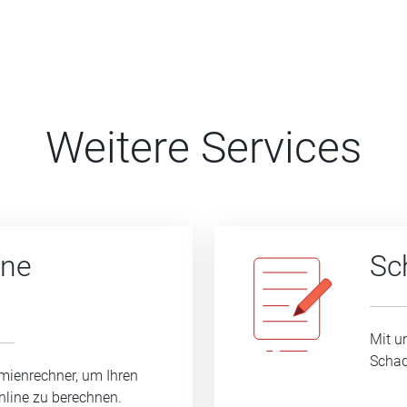
Weitere Services
ine
Sc
Mit u
Schad
mienrechner, um Ihren
nline zu berechnen.