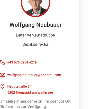
Wolfgang
Neubauer
 und frischem Wind, durch unsere
Leiter Verkaufsgruppe
Bezirksdirektor
+43 676 8254 4219
wolfgang.neubauer@generali.com
Hauptstraße 34
ches Gespräch oder auf Ihren Besuch
5202 Neumarkt am Wallersee
Ich stehe Ihnen gerne online oder vor Ort
für Termine zur Verfügung.