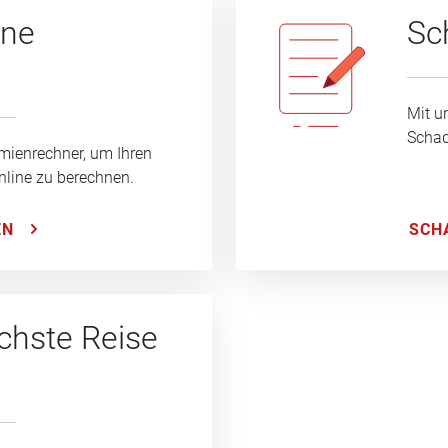
ine
Sc
Mit u
Schad
mienrechner, um Ihren
nline zu berechnen.
SCH
EN
ächste Reise