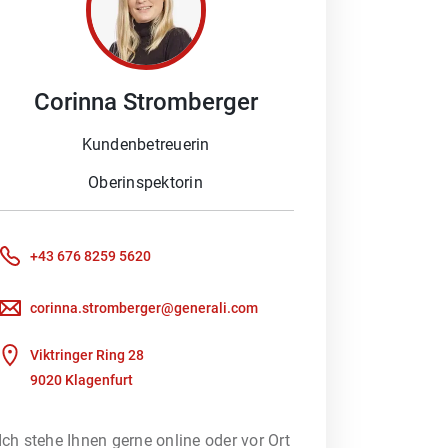
gen für Ihre Wünsche und Sorgen.
e profitieren von unserem
Corinna
Stromberger
Kundenbetreuerin
Oberinspektorin
+43 676 8259 5620
ches Gespräch.
corinna.stromberger@generali.com
Viktringer Ring 28
9020 Klagenfurt
ot an Versicherungsleistungen.
Ich stehe Ihnen gerne online oder vor Ort