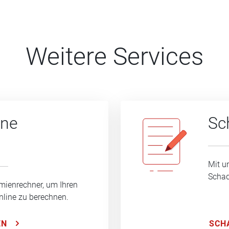
Weitere Services
ine
Sc
Mit u
Schad
mienrechner, um Ihren
nline zu berechnen.
SCH
EN