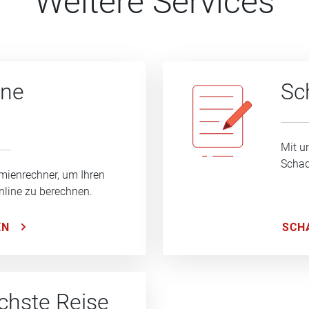
Weitere Services
ine
Sc
Mit u
Schad
mienrechner, um Ihren
nline zu berechnen.
SCH
EN
ächste Reise