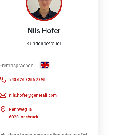
Nils
Hofer
 Schaden melden möchten oder ein
Beratung braucht. Denn besonders im
Kundenbetreuer
ich Ihnen gerne, Ihre Fragen zu
Fremdsprachen
oder wir kümmern uns um Ihre
+43 676 8256 7395
Kundenportal nutzen, um direkt mit
nils.hofer@generali.com
rfsberatung – unterstützt durch ein
Rennweg 18
 heraus, welches
6020 Innsbruck