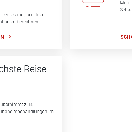
Mit u
Schad
mienrechner, um Ihren
nline zu berechnen.
SCH
EN
ächste Reise
 übernimmt z. B.
sundheitsbehandlungen im