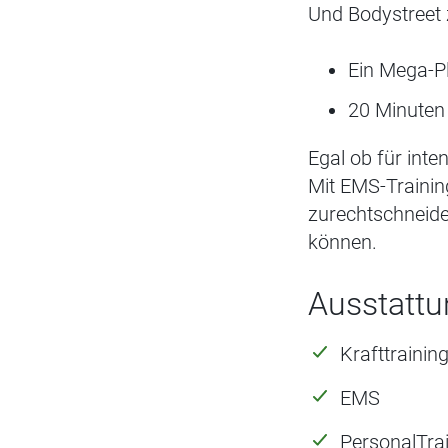
Und Bodystreet z
Ein Mega-Pl
20 Minuten 
Egal ob für int
Mit EMS-Trainin
zurechtschneider
können.
Ausstattu
Krafttrainin
EMS
PersonalTra