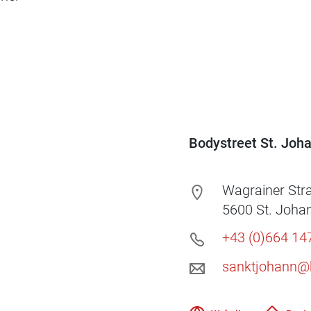
Bodystreet St. Joh
Wagrainer Str
5600
St. Joha
+43 (0)664 14
sanktjohann@b