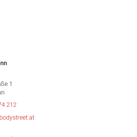
ann
aße 1
nn
74 212
odystreet.at