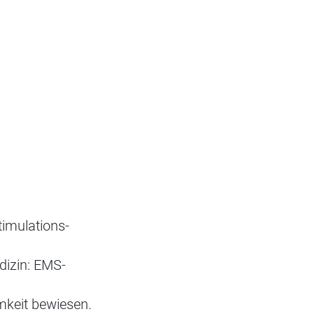
timulations-
dizin: EMS-
mkeit bewiesen.