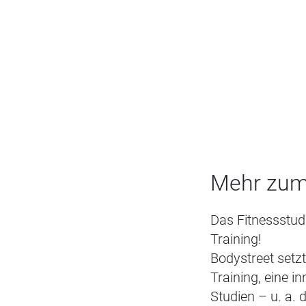
Mehr zum
Das Fitnessstudi
Training!
Bodystreet setz
Training, eine i
Studien – u. a.