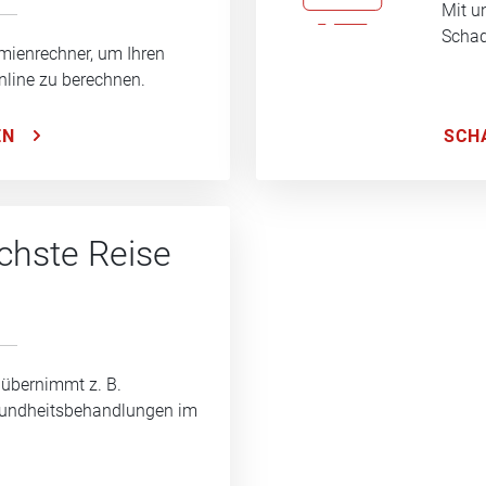
Mit u
Schad
mienrechner, um Ihren
nline zu berechnen.
SCH
EN
ächste Reise
 übernimmt z. B.
sundheitsbehandlungen im