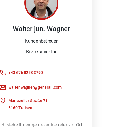
Walter jun.
Wagner
 Schaden melden möchten oder ein
Beratung braucht. Denn besonders im
Kundenbetreuer
ich Ihnen gerne, Ihre Fragen zu
Bezirksdirektor
oder wir kümmern uns um Ihre
+43 676 8253 3790
Kundenportal nutzen, um direkt mit
walter.wagner@generali.com
rfsberatung – unterstützt durch ein
Mariazeller Straße 71
 heraus, welches
3160 Traisen
Ich stehe Ihnen gerne online oder vor Ort