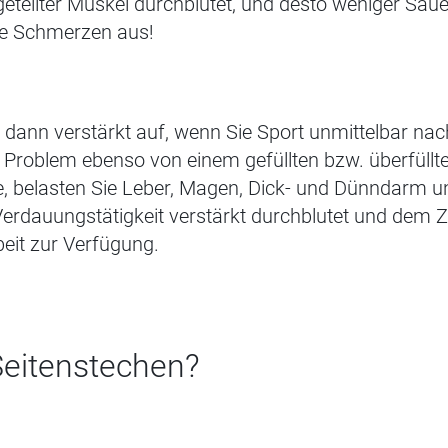
geteilter Muskel durchblutet, und desto weniger Saue
e
Schmerzen aus!
dann verstärkt auf, wenn Sie Sport unmittelbar nac
 Problem ebenso von einem gefüllten bzw. überfüll
he, belasten Sie Leber, Magen, Dick- und Dünndarm u
erdauungstätigkeit verstärkt durchblutet und dem Zw
beit zur Verfügung.
eitenst
echen
?