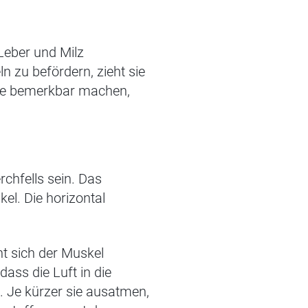
Leber und Milz
n zu befördern, zieht s
ie
ite bemerkbar machen,
rchfells
sein
. Das
el. Die horizontal
ht sich der Muskel
dass die Luft in die
. Je kürzer sie ausatmen,