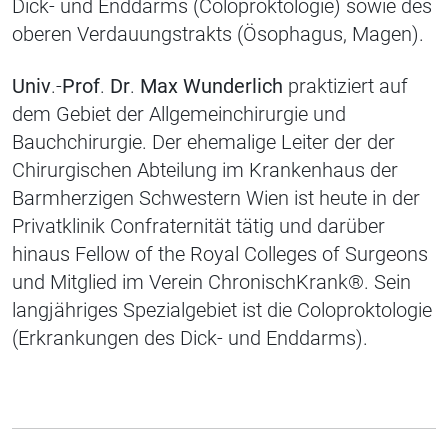
Dick- und Enddarms (
Coloproktologie
) sowie des
oberen Verdauungstrakts (
Ösophagus, Magen)
.
Univ
.-
Prof
.
Dr
.
Max Wunderlich
praktiziert auf
dem Gebiet der Allgemeinchirurgie und
Bauchchirurgie. Der ehemalige Leiter der der
Chirurgischen Abteilung im Krankenhaus der
Barmherzigen Schwestern Wien ist heute
in der
Privatklinik
Confraternität
tätig und darüber
hinaus Fellow
of
the
Royal Colleges
of
Surgeons
und Mitglied im Verein
ChronischKrank
®
.
Sein
langjähriges Spezialgebie
t ist die
Coloproktologie
(Erkrankungen des Dick- und Enddarms).