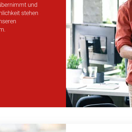
g übernimmt und
lichkeit stehen
unseren
um.