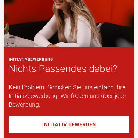
INITIATIVBEWERBUNG
Nichts Passendes dabei?
Kein Problem! Schicken Sie uns einfach Ihre
Initiativbewerbung. Wir freuen uns über jede
Bewerbung.
INITIATIV BEWERBEN