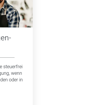
gen­
e steuerfrei
igung, wenn
nden oder in