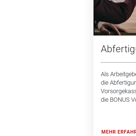
Abferti
Als Arbeitgeb
die Abfertigun
Vorsorgekass
die BONUS V
MEHR ERFAH