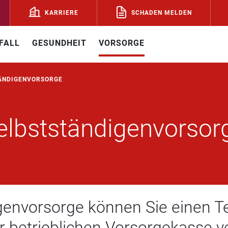
SCHADEN MELDEN
KARRIERE
FALL
GESUNDHEIT
VORSORGE
ÄNDIGEN­VORSORGE
elbstständigen­vorsor
gen­vorsorge können Sie einen 
er betrieblichen Vorsorgekasse 