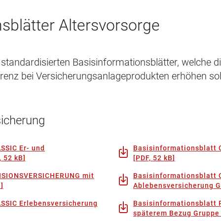
sblätter Altersvorsorge
standardisierten Basisinformationsblätter, welche d
renz bei Versicherungsanlageprodukten erhöhen sol
sicherung
SSIC Er- und
Basisinformationsblatt
, 52 kB
]
[
PDF, 52 kB
]
ENSIONSVERSICHERUNG mit
Basisinformationsblatt 
B
]
Ablebensversicherung 
ASSIC Erlebensversicherung
Basisinformationsblat
späterem Bezug Gruppe