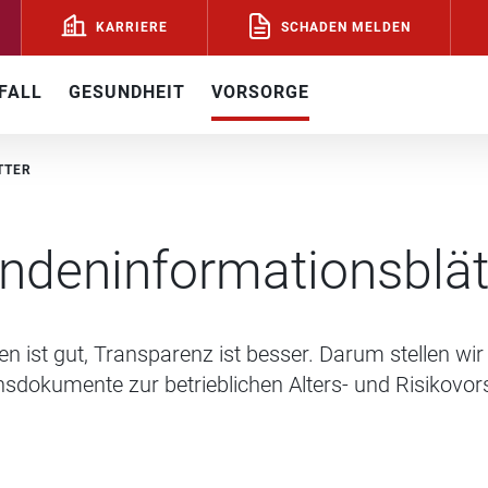
SCHADEN MELDEN
KARRIERE
FALL
GESUNDHEIT
VORSORGE
TTER
nden­informations­blät
n ist gut, Transparenz ist besser. Darum stellen wir 
dokumente zur betrieblichen Alters- und Risikovorso