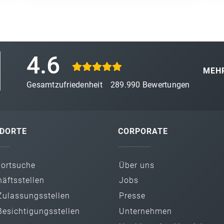
4.6
MEHR
Gesamtzufriedenheit
289.990
Bewertungen
DORTE
CORPORATE
dortsuche
Über uns
äfts­stellen
Jobs
ulassungs­stellen
Presse
esichtigungs­stellen
Unternehmen