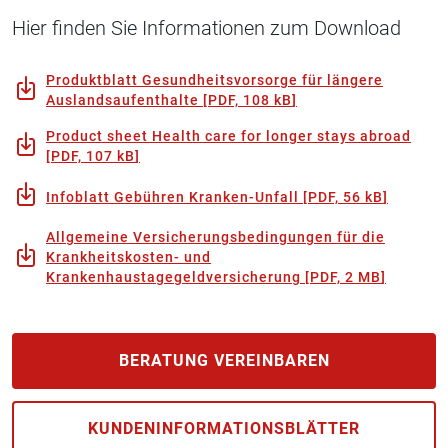
Hier finden Sie Informationen zum Download
Produktblatt Gesundheitsvorsorge für längere
Auslandsaufenthalte
[
PDF, 108 kB
]
Product sheet Health care for longer stays abroad
[
PDF, 107 kB
]
Infoblatt Gebühren Kranken-Unfall
[
PDF, 56 kB
]
Allgemeine Versicherungsbedingungen für die
Krankheitskosten- und
Krankenhaustagegeldversicherung
[
PDF, 2 MB
]
BERATUNG VEREINBAREN
KUNDEN­INFORMATIONS­BLÄTTER