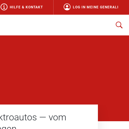
HILFE & KONTAKT
LOG IN MEINE GENERALI
ektroautos — vom
agen.