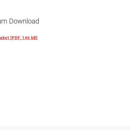
 zum Download
paket
[
PDF, 146 kB
]