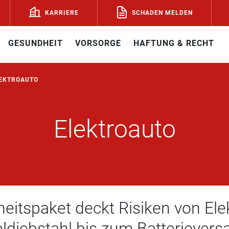
SCHADEN MELDEN
KARRIERE
GESUNDHEIT
VORSORGE
HAFTUNG & RECHT
EKTROAUTO
Elektroauto
heitspaket deckt Risiken von El
ldiebstahl bis zum Batterievers