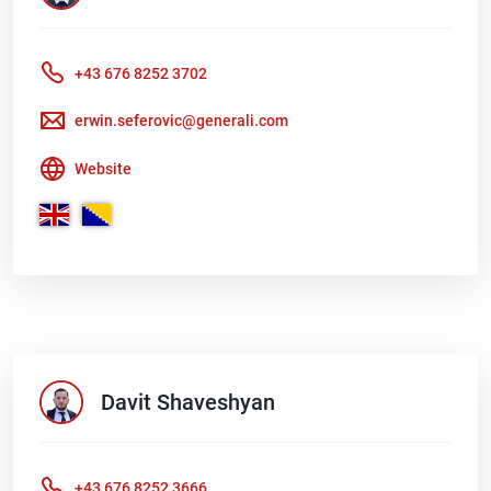
+43 676 8252 3702
erwin.seferovic@generali.com
Website
Davit
Shaveshyan
+43 676 8252 3666