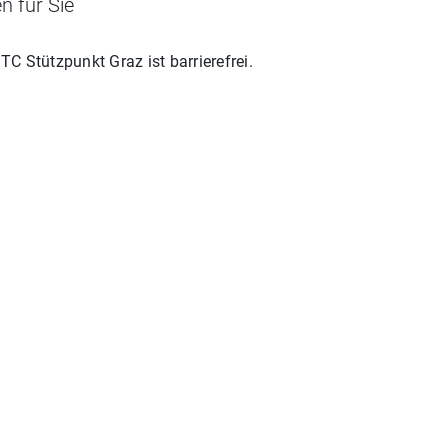
n für Sie
C Stützpunkt Graz
ist barrierefrei.