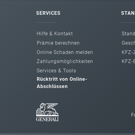
SERVICES
STAN
Hilfe & Kontakt
Stan
Prämie berechnen
Gesch
Online Schaden melden
KFZ-Z
Zahlungs­möglichkeiten
KFZ-B
Services & Tools
Rücktritt von Online-
Abschlüssen
F