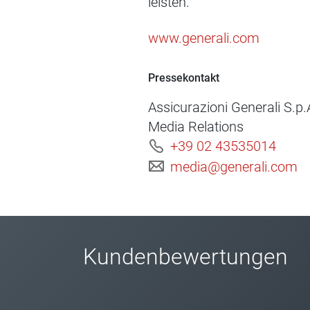
leisten.
www.generali.com
Pressekontakt
Assicurazioni Generali S.p.
Media Relations
+39 02 43535014
media@generali.com
Kundenbewertungen