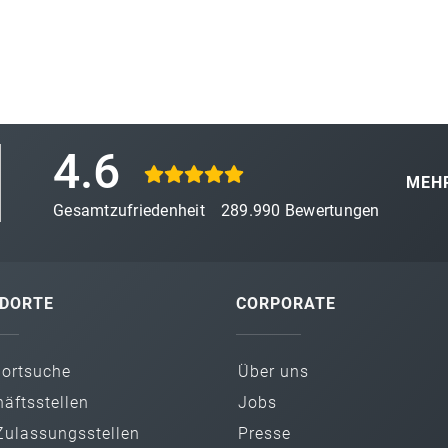
4.6
MEHR
Gesamtzufriedenheit
289.990
Bewertungen
DORTE
CORPORATE
dortsuche
Über uns
äfts­stellen
Jobs
ulassungs­stellen
Presse