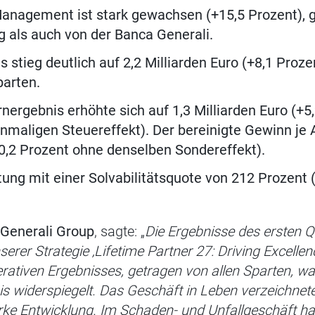
anagement ist stark gewachsen (+15,5 Prozent), 
als auch von der Banca Generali.
 stieg deutlich auf 2,2 Milliarden Euro (+8,1 Prozen
parten.
nergebnis erhöhte sich auf 1,3 Milliarden Euro (+5
nmaligen Steuereffekt). Der bereinigte Gewinn je A
0,2 Prozent ohne denselben Sondereffekt).
tung mit einer Solvabilitätsquote von 212 Prozent
 Generali Group
, sagte: „
Die Ergebnisse des ersten Q
rer Strategie ‚Lifetime Partner 27: Driving Excellence
tiven Ergebnisses, getragen von allen Sparten, was
s widerspiegelt. Das Geschäft in Leben verzeichnete
tarke Entwicklung. Im Schaden- und Unfallgeschäft ha