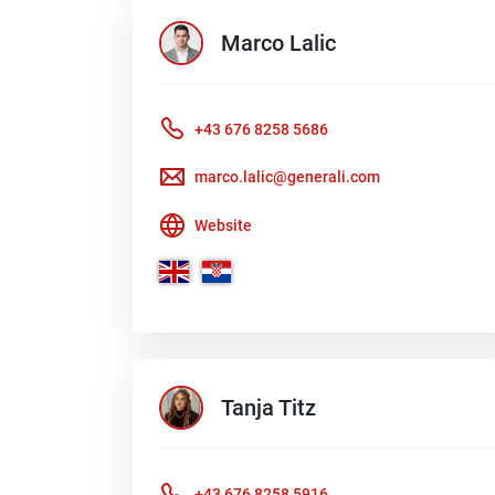
Marco
Lalic
+43 676 8258 5686
marco.lalic@generali.com
Website
Tanja
Titz
+43 676 8258 5916